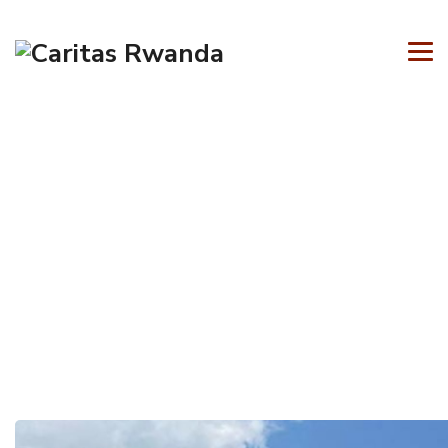
Le Projet Gera Ku Ntego (GKN)