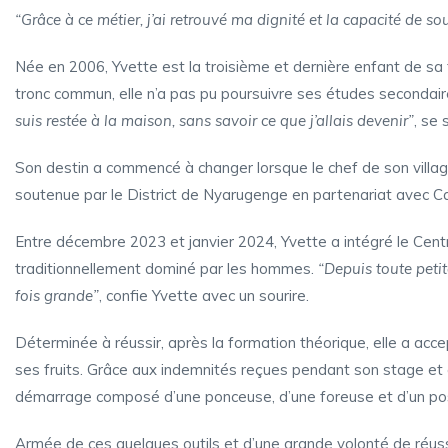
“Grâce à ce métier, j’ai retrouvé ma dignité et la capacité de so
Née en 2006, Yvette est la troisième et dernière enfant de sa
tronc commun, elle n’a pas pu poursuivre ses études secondaire
suis restée à la maison, sans savoir ce que j’allais devenir”
, se 
Son destin a commencé à changer lorsque le chef de son villag
soutenue par le District de Nyarugenge en partenariat avec Cari
Entre décembre 2023 et janvier 2024, Yvette a intégré le Cen
traditionnellement dominé par les hommes.
“Depuis toute petit
fois grande”
, confie Yvette avec un sourire.
Déterminée à réussir, après la formation théorique, elle a acc
ses fruits. Grâce aux indemnités reçues pendant son stage et 
démarrage composé d’une ponceuse, d’une foreuse et d’un po
Armée de ces quelques outils et d’une grande volonté de réuss